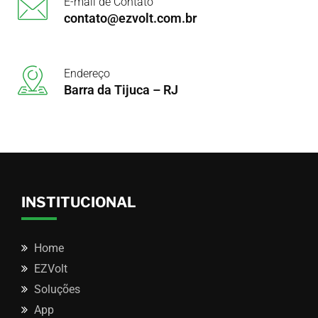
E-mail de Contato
contato@ezvolt.com.br
Endereço
Barra da Tijuca – RJ
INSTITUCIONAL
Home
EZVolt
Soluções
App